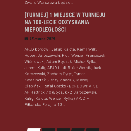
Zwaru Warszawa będzie…
[TURNIEJ] 1 MIEJSCE W TURNIEJU
NA 100-LECIE ODZYSKANIA
NIEPODLEGŁOŚCI
15 marca 2019
APJD bordowi: Jakub Kalota, Kamil Wilk,
Hubert Jaroszewski, Piotr Wencel, Franciszek
Wiśniewski, Adam Bojczuk, Michał Ryfka,
Jeremi Kulig APJD biali: Rafał Wernik, Juek
Karczewski, Zachary Pyryt, Tymon
Kwasiborski, Jerzy Ignaciuk, Maciej
Cłapiński, Rafał Goździk BORDOWI: APJD –
AP Hattrick 7:0 (Bojczuk x2, Jaroszewski,
Kulig, Kalota, Wencel, Ryfka) APJD –
Piłkarska Ferajna 1:3…