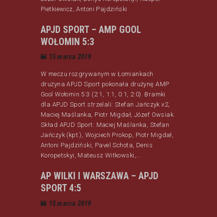
Pietkiewicz, Antoni Pajdziński
APJD SPORT – AMP GOOL
WOŁOMIN 5:3
15 marca 2019
W meczu rozgrywanym w Łomiankach
drużyna APJD Sport pokonała drużynę AMP
Gool Wołomin 5:3 (2:1, 1:1, 0:1, 2:0). Bramki
dla APJD Sport strzelali: Stefan Jańczyk x2,
Maciej Maślanka, Piotr Migdał, Józef Owsiak.
Skład APJD Sport: Maciej Maślanka, Stefan
Jańczyk (kpt.), Wojciech Prokop, Piotr Migdał,
Antoni Pajdziński, Pavel Schota, Denis
Koropetskyi, Mateusz Witkowski,…
AP WILKI I WARSZAWA – APJD
SPORT 4:5
15 marca 2019