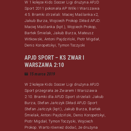
W 1 kolejce Kids Soccer Ligi drużyna APJD
Sport 2011 pokonała AP Wilki I Warszawa
4:5. Bramki strzelali: Maciej Maślanka x2,
Jakub Burza, Wojciech Prokop Skład APJD:
Maciej Maślanka (kpt.), Wojciech Prokop,
Bartek Śmielak, Jakub Burza, Mateusz
Witkowski, Antoni Pajdziński, Piotr Migdał,
Denis Koropetskyi, Tymon Toczyski
APJD SPORT – KS ZWAR I
WARSZAWA 2:10
15 marca 2019
W 2 kolejce Kids Soccer Ligi drużyna APJD
Sport przegrała ze Zwarem I Warszawa
2:10. Bramki dla APJD Sport strzelali: Jakub
Burza, Stefan Jańczyk Skład APJD Sport:
Stefan Jańczyk (kpt.), Jakub Burza, Bartek
Śmielak, Antoni Pajdziński, Denis Koropetskyi,
Piotr Migdał, Tymon Toczyski, Wojciech
Prokop. Warto również dodać, że drużyna