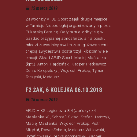
15 marca 2019
Zawodnicy APJD Sport zajęli drugie miejsce
w Turnieju Niepodległej organizowanym przez
Piłkarską Ferajnę. Cały turniej odbył się w
bardzo przyjaznej atmosferze, a na boisku,
młodzi zawodnicy swoim zaangażowaniem i
chęcią zwycięstwa dostarczyli kibicom wiele
emocji. Skład APJD Sport: Maciej Maślanka
(kpt.), Antoni Pajdziński, Kacper Pietkiewicz,
Denis Koropetskyi, Wojciech Prokop, Tymon
Toczyski, Mateusz…
F2 ŻAK, 6 KOLEJKA 06.10.2018
15 marca 2019
APJD – KS Legionovia 8:4 (Jańczyk x4,
Maślanka x3, Schota ) Skład: Stefan Jańczyk,
Maciej Maślanka, Wojciech Prokop, Piotr
Migdał, Paweł Schota, Mateusz Witkowski,
Józef Owsiak, Denys Koropetskyi, Kacper