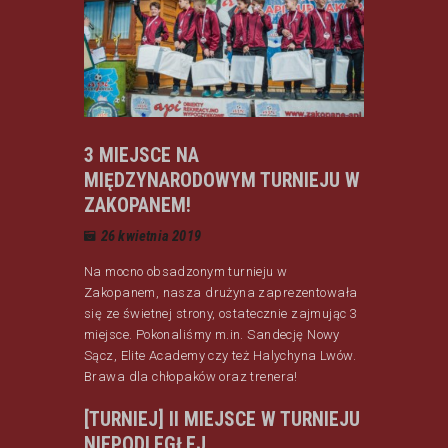
3 MIEJSCE NA
MIĘDZYNARODOWYM TURNIEJU W
ZAKOPANEM!
26 kwietnia 2019
Na mocno obsadzonym turnieju w
Zakopanem, nasza drużyna zaprezentowała
się ze świetnej strony, ostatecznie zajmując 3
miejsce. Pokonaliśmy m.in. Sandecję Nowy
Sącz, Elite Academy czy też Halychyna Lwów.
Brawa dla chłopaków oraz trenera!
[TURNIEJ] II MIEJSCE W TURNIEJU
NIEPODLEGŁEJ