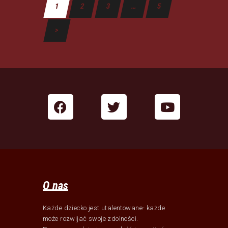
1
2
3
…
5
>
O nas
Każde dziecko jest utalentowane- każde
może rozwijać swoje zdolności.