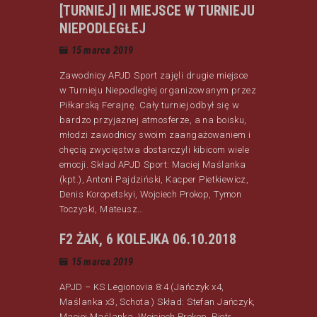
[TURNIEJ] II MIEJSCE W TURNIEJU
NIEPODLEGŁEJ
15 marca 2019
Zawodnicy APJD Sport zajęli drugie miejsce
w Turnieju Niepodległej organizowanym przez
Piłkarską Ferajnę. Cały turniej odbył się w
bardzo przyjaznej atmosferze, a na boisku,
młodzi zawodnicy swoim zaangażowaniem i
chęcią zwycięstwa dostarczyli kibicom wiele
emocji. Skład APJD Sport: Maciej Maślanka
(kpt.), Antoni Pajdziński, Kacper Pietkiewicz,
Denis Koropetskyi, Wojciech Prokop, Tymon
Toczyski, Mateusz…
F2 ŻAK, 6 KOLEJKA 06.10.2018
15 marca 2019
APJD – KS Legionovia 8:4 (Jańczyk x4,
Maślanka x3, Schota ) Skład: Stefan Jańczyk,
Maciej Maślanka, Wojciech Prokop, Piotr