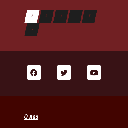
1
2
3
…
5
>
O nas