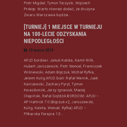
Piotr Migdał, Tymon Toczyski, Wojciech
Prokop. Warto również dodać, że drużyna
Zwaru Warszawa będzie…
[TURNIEJ] 1 MIEJSCE W TURNIEJU
NA 100-LECIE ODZYSKANIA
NIEPODLEGŁOŚCI
15 marca 2019
APJD bordowi: Jakub Kalota, Kamil Wilk,
Hubert Jaroszewski, Piotr Wencel, Franciszek
Wiśniewski, Adam Bojczuk, Michał Ryfka,
Jeremi Kulig APJD biali: Rafał Wernik, Juek
Karczewski, Zachary Pyryt, Tymon
Kwasiborski, Jerzy Ignaciuk, Maciej
Cłapiński, Rafał Goździk BORDOWI: APJD –
AP Hattrick 7:0 (Bojczuk x2, Jaroszewski,
Kulig, Kalota, Wencel, Ryfka) APJD –
Piłkarska Ferajna 1:3…