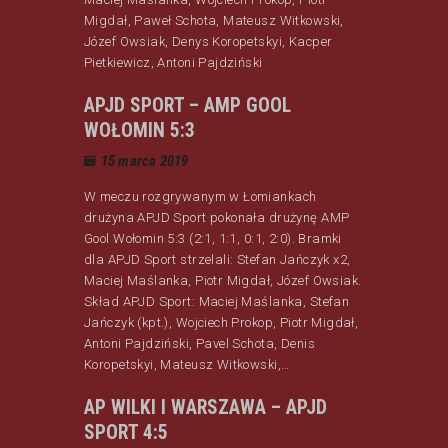
Migdał, Paweł Schota, Mateusz Witkowski,
Józef Owsiak, Denys Koropetskyi, Kacper
Pietkiewicz, Antoni Pajdziński
APJD SPORT – AMP GOOL
WOŁOMIN 5:3
15 marca 2019
W meczu rozgrywanym w Łomiankach
drużyna APJD Sport pokonała drużynę AMP
Gool Wołomin 5:3 (2:1, 1:1, 0:1, 2:0). Bramki
dla APJD Sport strzelali: Stefan Jańczyk x2,
Maciej Maślanka, Piotr Migdał, Józef Owsiak.
Skład APJD Sport: Maciej Maślanka, Stefan
Jańczyk (kpt.), Wojciech Prokop, Piotr Migdał,
Antoni Pajdziński, Pavel Schota, Denis
Koropetskyi, Mateusz Witkowski,…
AP WILKI I WARSZAWA – APJD
SPORT 4:5