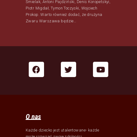
Śmielak, Antoni Pajdziński, Denis Koropetskyi,
Piotr Migdał, Tymon Toczyski, Wojciech
Prokop. Warto również dodać, że drużyna
Zwaru Warszawa będzie…
O nas
Każde dziecko jest utalentowane- każde
może rozwijać swoje zdolności.