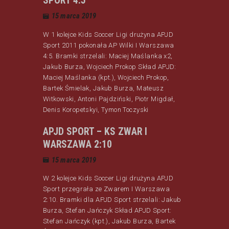
SPORT 4:5
15 marca 2019
W 1 kolejce Kids Soccer Ligi drużyna APJD
Sport 2011 pokonała AP Wilki I Warszawa
4:5. Bramki strzelali: Maciej Maślanka x2,
Jakub Burza, Wojciech Prokop Skład APJD:
Maciej Maślanka (kpt.), Wojciech Prokop,
Bartek Śmielak, Jakub Burza, Mateusz
Witkowski, Antoni Pajdziński, Piotr Migdał,
Denis Koropetskyi, Tymon Toczyski
APJD SPORT – KS ZWAR I
WARSZAWA 2:10
15 marca 2019
W 2 kolejce Kids Soccer Ligi drużyna APJD
Sport przegrała ze Zwarem I Warszawa
2:10. Bramki dla APJD Sport strzelali: Jakub
Burza, Stefan Jańczyk Skład APJD Sport:
Stefan Jańczyk (kpt.), Jakub Burza, Bartek