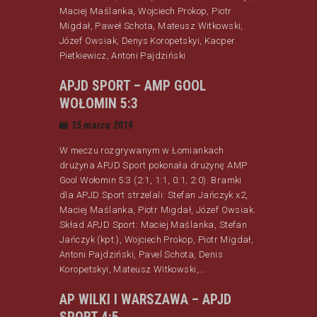
Maciej Maślanka, Wojciech Prokop, Piotr
Migdał, Paweł Schota, Mateusz Witkowski,
Józef Owsiak, Denys Koropetskyi, Kacper
Pietkiewicz, Antoni Pajdziński
APJD SPORT – AMP GOOL
WOŁOMIN 5:3
15 marca 2019
W meczu rozgrywanym w Łomiankach
drużyna APJD Sport pokonała drużynę AMP
Gool Wołomin 5:3 (2:1, 1:1, 0:1, 2:0). Bramki
dla APJD Sport strzelali: Stefan Jańczyk x2,
Maciej Maślanka, Piotr Migdał, Józef Owsiak.
Skład APJD Sport: Maciej Maślanka, Stefan
Jańczyk (kpt.), Wojciech Prokop, Piotr Migdał,
Antoni Pajdziński, Pavel Schota, Denis
Koropetskyi, Mateusz Witkowski,…
AP WILKI I WARSZAWA – APJD