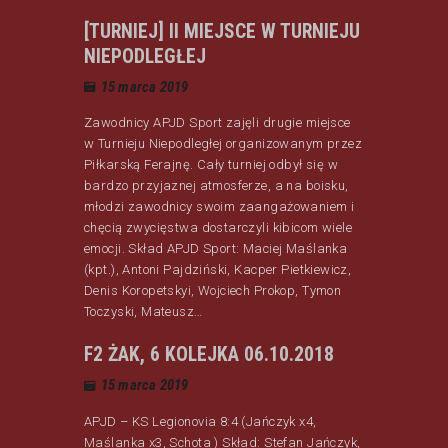
[TURNIEJ] II MIEJSCE W TURNIEJU
NIEPODLEGŁEJ
15 marca 2019
Zawodnicy APJD Sport zajęli drugie miejsce
w Turnieju Niepodległej organizowanym przez
Piłkarską Ferajnę. Cały turniej odbył się w
bardzo przyjaznej atmosferze, a na boisku,
młodzi zawodnicy swoim zaangażowaniem i
chęcią zwycięstwa dostarczyli kibicom wiele
emocji. Skład APJD Sport: Maciej Maślanka
(kpt.), Antoni Pajdziński, Kacper Pietkiewicz,
Denis Koropetskyi, Wojciech Prokop, Tymon
Toczyski, Mateusz…
F2 ŻAK, 6 KOLEJKA 06.10.2018
15 marca 2019
APJD – KS Legionovia 8:4 (Jańczyk x4,
Maślanka x3, Schota ) Skład: Stefan Jańczyk,