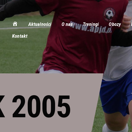
Aktualności
Aktualności
O nas
Treningi
Obozy
O nas
Kontakt
Treningi
Obozy
Półkolonie
Rozgrywki
 2005
Galeria
Stroje
Kontakt