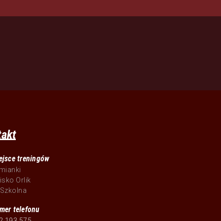
takt
ejsce treningów
mianki
isko Orlik
. Szkolna
mer telefonu
2 193 575