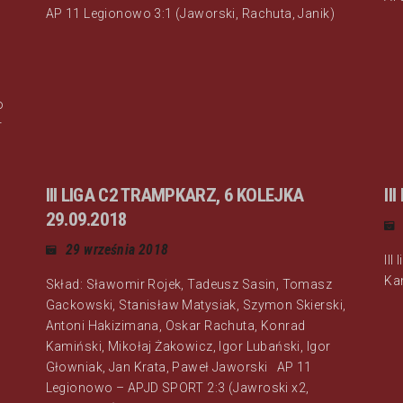
AP 11 Legionowo 3:1 (Jaworski, Rachuta, Janik)
o
r
III LIGA C2 TRAMPKARZ, 6 KOLEJKA
II
29.09.2018
29 września 2018
III
Ka
Skład: Sławomir Rojek, Tadeusz Sasin, Tomasz
Gackowski, Stanisław Matysiak, Szymon Skierski,
Antoni Hakizimana, Oskar Rachuta, Konrad
Kamiński, Mikołaj Żakowicz, Igor Lubański, Igor
Głowniak, Jan Krata, Paweł Jaworski AP 11
Legionowo – APJD SPORT 2:3 (Jawroski x2,