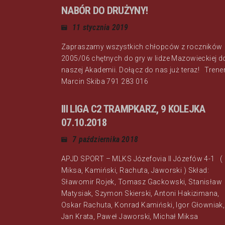
NABÓR DO DRUŻYNY!
11 stycznia 2019
Zapraszamy wszystkich chłopców z roczników
2005/06 chętnych do gry w lidze Mazowieckiej d
naszej Akademii. Dołącz do nas już teraz! Trene
Marcin Skiba 791 283 016
III LIGA C2 TRAMPKARZ, 9 KOLEJKA
07.10.2018
7 października 2018
APJD SPORT – MLKS Józefovia II Józefów 4-1 (
Miksa, Kamiński, Rachuta, Jaworski ) Skład:
Sławomir Rojek, Tomasz Gackowski, Stanisław
Matysiak, Szymon Skierski, Antoni Hakizimana,
Oskar Rachuta, Konrad Kamiński, Igor Głowniak,
Jan Krata, Paweł Jaworski, Michał Miksa