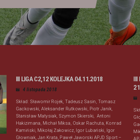
III LIGA C2,12 KOLEJKA 04.11.2018
II
21
4 listopada 2018
Skład: Sławomir Rojek, Tadeusz Sasin, Tomasz
Gackowski, Aleksander Rutkowski, Piotr Janik,
Skł
Stanisław Matysiak, Szymon Skierski, Antoni
Gł
Hakizimana, Michał Miksa, Oskar Rachuta, Konrad
Ga
Kamiński, Mikołaj Żakowicz, Igor Lubański, Igor
Mi
Głowniak, Jan Krata, Paweł Jaworski APJD Sport –
AP