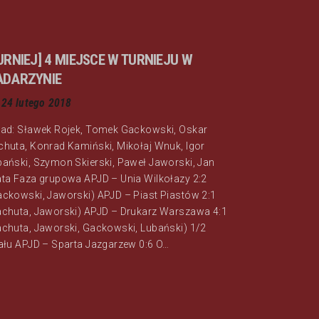
URNIEJ] 4 MIEJSCE W TURNIEJU W
ADARZYNIE
24 lutego 2018
ład: Sławek Rojek, Tomek Gackowski, Oskar
chuta, Konrad Kamiński, Mikołaj Wnuk, Igor
bański, Szymon Skierski, Paweł Jaworski, Jan
ata Faza grupowa APJD – Unia Wilkołazy 2:2
ackowski, Jaworski) APJD – Piast Piastów 2:1
achuta, Jaworski) APJD – Drukarz Warszawa 4:1
achuta, Jaworski, Gackowski, Lubański) 1/2
nału APJD – Sparta Jazgarzew 0:6 O…