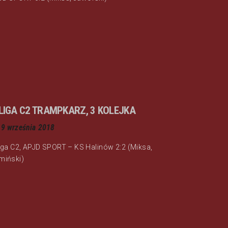
I LIGA C2 TRAMPKARZ, 3 KOLEJKA
9 września 2018
 liga C2, APJD SPORT – KS Halinów 2:2 (Miksa,
miński)