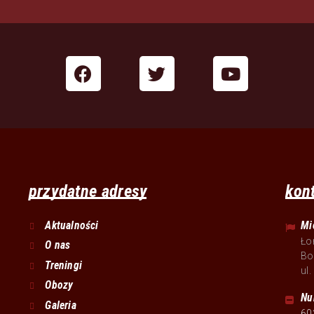
przydatne adresy
kon
Aktualności
Mi
Ło
O nas
Bo
Treningi
ul
Obozy
Nu
Galeria
60