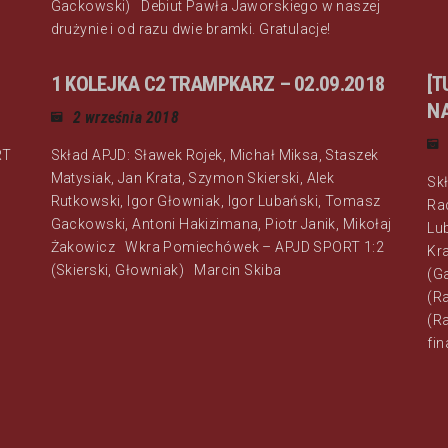
Gackowski) Debiut Pawła Jaworskiego w naszej
drużynie i od razu dwie bramki. Gratulacje!
1 KOLEJKA C2 TRAMPKARZ – 02.09.2018
[T
N
2 września 2018
RT
Skład APJD: Sławek Rojek, Michał Miksa, Staszek
Matysiak, Jan Krata, Szymon Skierski, Alek
Sk
Rutkowski, Igor Głowniak, Igor Lubański, Tomasz
Ra
Gackowski, Antoni Hakizimana, Piotr Janik, Mikołaj
Lu
Żakowicz Wkra Pomiechówek – APJD SPORT 1:2
Kr
(Skierski, Głowniak) Marcin Skiba
(G
(R
(R
fi