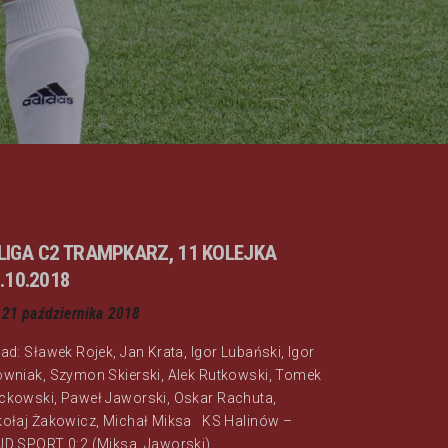
I LIGA C2 TRAMPKARZ, 11 KOLEJKA
.10.2018
21 października 2018
ad: Sławek Rojek, Jan Krata, Igor Lubański, Igor
owniak, Szymon Skierski, Alek Rutkowski, Tomek
ckowski, Paweł Jaworski, Oskar Rachuta,
kołaj Żakowicz, Michał Miksa KS Halinów –
JD SPORT 0:2 (Miksa, Jaworski)