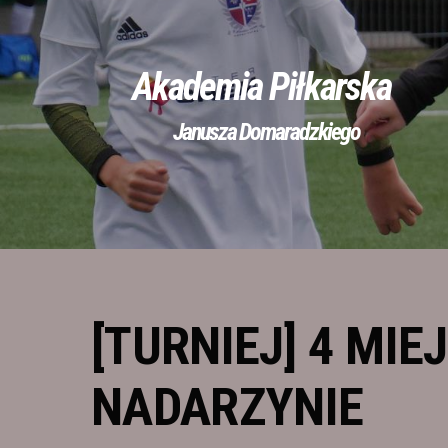
Akademia Piłkarska
Janusza Domaradzkiego
[TURNIEJ] 4 MIE
NADARZYNIE