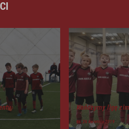
CI
entu
Kończymy ligę zi
26 kwietnia 2019