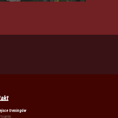
takt
ejsce treningów
mianki