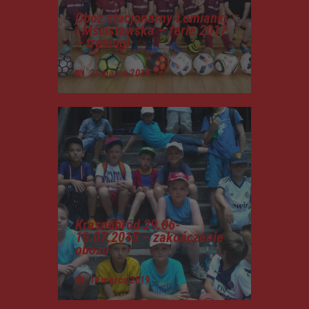
Obóz stacjonarny Łomianki
i Mścisławska – ferie 2017
– treningi
21 marca 2019
Krasnobród 29.06-
10.07.2015 – zakończenie
obozu
14 marca 2019