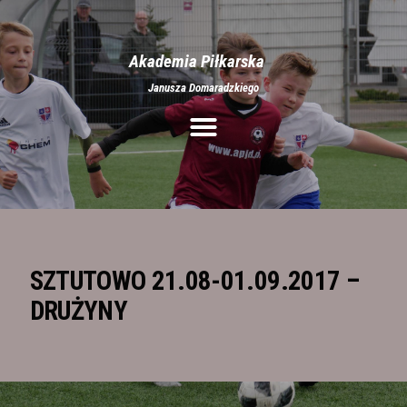
Akademia Piłkarska
Janusza Domaradzkiego
Aktualności
O nas
Treningi
Obozy
Półkolonie
Rozgrywki
SZTUTOWO 21.08-01.09.2017 –
Galeria
DRUŻYNY
Stroje
Kontakt