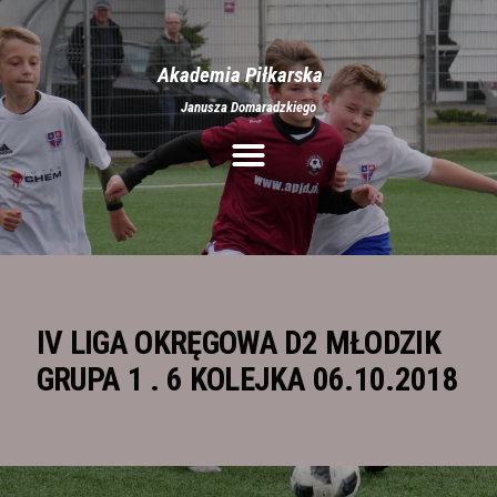
Akademia Piłkarska
Janusza Domaradzkiego
Aktualności
O nas
Treningi
Obozy
Półkolonie
Rozgrywki
IV LIGA OKRĘGOWA D2 MŁODZIK
Galeria
GRUPA 1 . 6 KOLEJKA 06.10.2018
Stroje
Kontakt