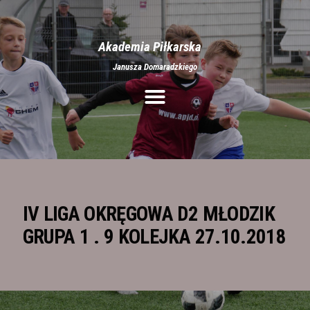
Akademia Piłkarska
Janusza Domaradzkiego
Aktualności
O nas
Treningi
Obozy
Półkolonie
Rozgrywki
IV LIGA OKRĘGOWA D2 MŁODZIK
Galeria
GRUPA 1 . 9 KOLEJKA 27.10.2018
Stroje
Kontakt