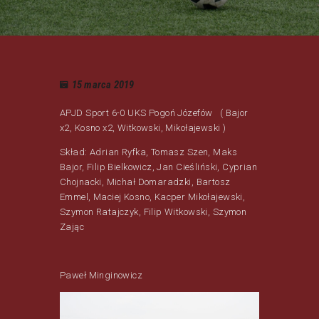
15 marca 2019
APJD Sport 6-0 UKS Pogoń Józefów ( Bajor
x2, Kosno x2, Witkowski, Mikołajewski )
Skład: Adrian Ryfka, Tomasz Szen, Maks
Bajor, Filip Bielkowicz, Jan Cieśliński, Cyprian
Chojnacki, Michał Domaradzki, Bartosz
Emmel, Maciej Kosno, Kacper Mikołajewski,
Szymon Ratajczyk, Filip Witkowski, Szymon
Zając
Paweł Minginowicz