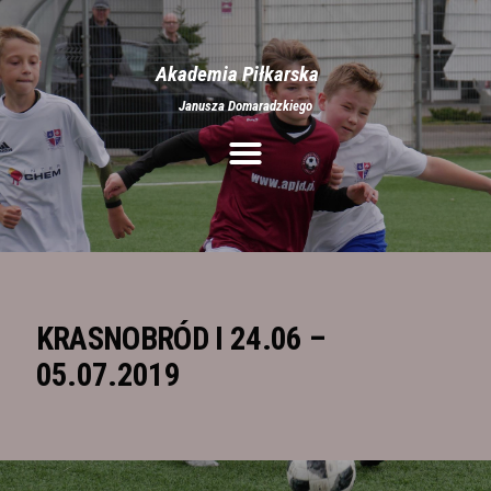
Akademia Piłkarska
Janusza Domaradzkiego
Aktualności
O nas
Treningi
Obozy
Półkolonie
Rozgrywki
KRASNOBRÓD I 24.06 –
Galeria
05.07.2019
Stroje
Kontakt