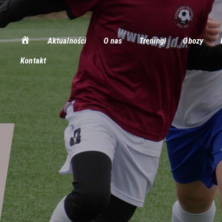
Aktualności
Aktualności
O nas
Treningi
Obozy
O nas
Kontakt
Treningi
Obozy
Półkolonie
Rozgrywki
Galeria
Stroje
Kontakt