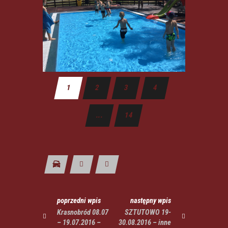
1
2
3
4
...
14
poprzedni wpis
następny wpis
Krasnobród 08.07
SZTUTOWO 19-
– 19.07.2016 –
30.08.2016 – inne