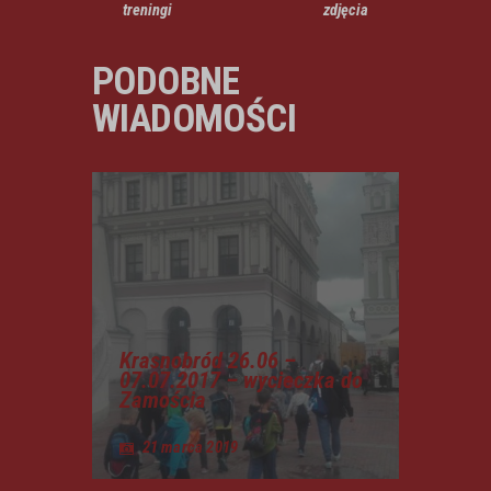
treningi
zdjęcia
PODOBNE
WIADOMOŚCI
Krasnobród 26.06 –
07.07.2017 – wycieczka do
Zamościa
21 marca 2019