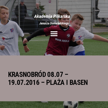
Akademia Piłkarska
Janusza Domaradzkiego
Aktualności
O nas
Treningi
Obozy
Półkolonie
Rozgrywki
KRASNOBRÓD 08.07 –
Galeria
19.07.2016 – PLAŻA I BASEN
Stroje
Kontakt