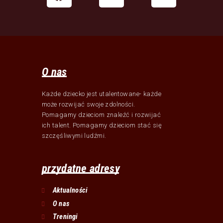
O nas
Każde dziecko jest utalentowane- każde
może rozwijać swoje zdolności.
Pomagamy dzieciom znaleźć i rozwijać
ich talent. Pomagamy dzieciom stać się
szczęśliwymi ludźmi.
przydatne adresy
Aktualności
O nas
Treningi