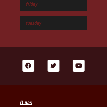
friday
tuesday
O nas