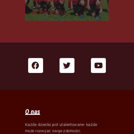
1 stycznia 2019
O nas
Każde dziecko jest utalentowane- każde
może rozwijać swoje zdolności.