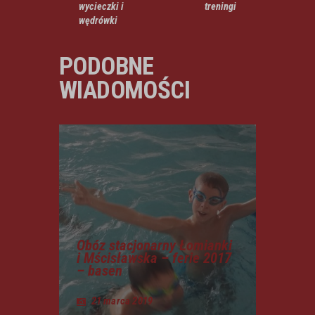
wycieczki i
treningi
wędrówki
PODOBNE
WIADOMOŚCI
Obóz stacjonarny Łomianki
i Mścisławska – ferie 2017
– basen
21 marca 2019