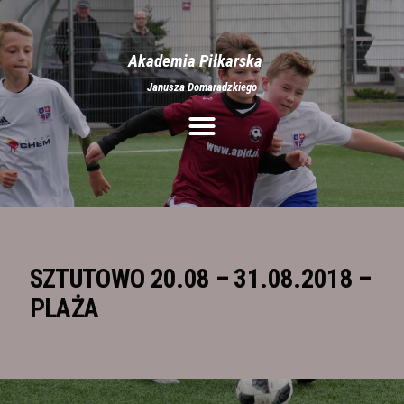
Akademia Piłkarska
Janusza Domaradzkiego
Aktualności
O nas
Treningi
Obozy
Półkolonie
Rozgrywki
SZTUTOWO 20.08 – 31.08.2018 –
Galeria
PLAŻA
Stroje
Kontakt