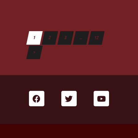
1
2
3
…
12
>